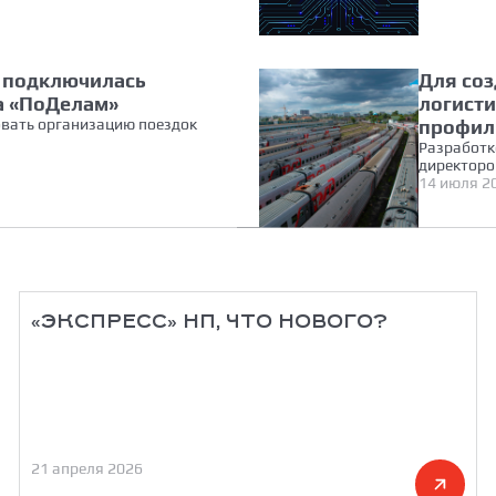
и подключилась
Для со
а «ПоДелам»
логист
вать организацию поездок
профил
Разработк
директоро
14 июля 2
«ЭКСПРЕСС» НП, ЧТО НОВОГО?
21 апреля 2026