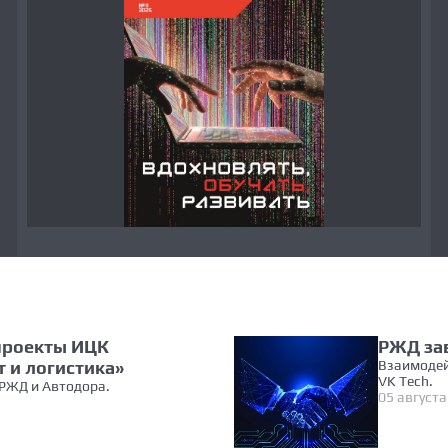
проекты ИЦК
РЖД зав
 и логистика»
Взаимодей
VK Tech.
РЖД и Автодора.
05 августа