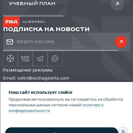
УЧЕБНЫЙ ПЛАН
ПОДПИСКА НА НОВОСТИ
Размещение рекламы
Email:
sales@vashagazeta.com
Тел.:
89851154986
Наш сайт использует cookie
КОМАНДА ПРОЕКТА
КОНКУРС
Продолжая им пользоваться, вы соглашаетесь на обработку
ГЛОССАРИЙ
персональных данных согласно нашей
политике о
конфиденциальности
Сделано Люди.People
Политика конфиденциальности
RSS