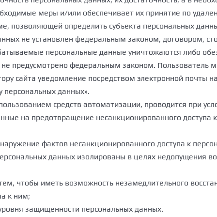
бходимые меры и/или обеспечивает их принятие по удале
ме, позволяющей определить субъекта персональных данных
анных не установлен федеральным законом, договором, ст
абатываемые персональные данные уничтожаются либо обез
е не предусмотрено федеральным законом. Пользователь м
тору сайта уведомление посредством электронной почты н
у персональных данных».
спользованием средств автоматизации, проводится при ус
нные на предотвращение несанкционированного доступа к
наружение фактов несанкционированного доступа к персо
ерсональных данных изолированы в целях недопущения воз
 тем, чтобы иметь возможность незамедлительного восст
а к ним;
 уровня защищенности персональных данных.