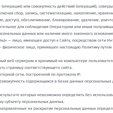
е (операция) или совокупность действий (операций), сове
лючая сбор, запись, систематизацию, накопление, хранени
е, доступ), обезличивание, блокирование, удаление, унич
зательное для соблюдения Оператором или иным получивш
ерсональных данных или наличия иного законного основания
ль)» — лицо, имеющее доступ к Сайту, посредством сети И
а — физическое лицо, принявшее настоящую Политику путе
нный веб-сервером и хранимый на компьютере пользовател
ыть страницу соответствующего сайта.
ютерной сети, построенной по протоколу IP.
 совокупность содержащихся в базах данных персональны
в результате которых невозможно определить без использ
у субъекту персональных данных.
 направленные на раскрытие персональных данных определ