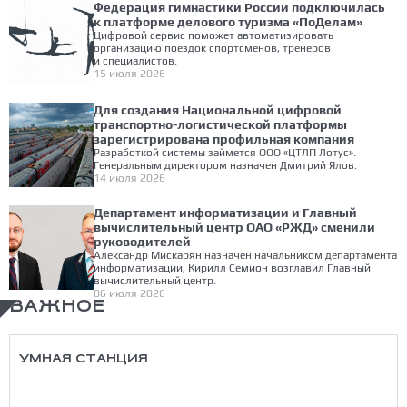
Федерация гимнастики России подключилась
к платформе делового туризма «ПоДелам»
Цифровой сервис поможет автоматизировать
организацию поездок спортсменов, тренеров
и специалистов.
15 июля 2026
Для создания Национальной цифровой
транспортно-логистической платформы
зарегистрирована профильная компания
Разработкой системы займется ООО «ЦТЛП Лотус».
Генеральным директором назначен Дмитрий Ялов.
14 июля 2026
Департамент информатизации и Главный
вычислительный центр ОАО «РЖД» сменили
руководителей
Александр Мискарян назначен начальником департамента
информатизации, Кирилл Семион возглавил Главный
вычислительный центр.
06 июля 2026
ВАЖНОЕ
УМНАЯ СТАНЦИЯ