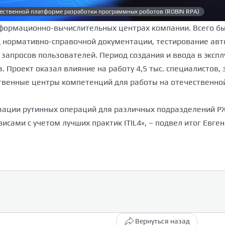
чественной платформе разработки программных роботов (ROBIN RPA)
 информационно-вычислительных центрах компании. Всего 
нормативно-справочной документации, тестирование автома
запросов пользователей. Период создания и ввода в экспл
з. Проект оказал влияние на работу 4,5 тыс. специалисто
ственные центры компетенций для работы на отечественн
зации рутинных операций для различных подразделений Р
сами с учетом лучших практик ITIL4», – подвел итог Евген
Вернуться назад