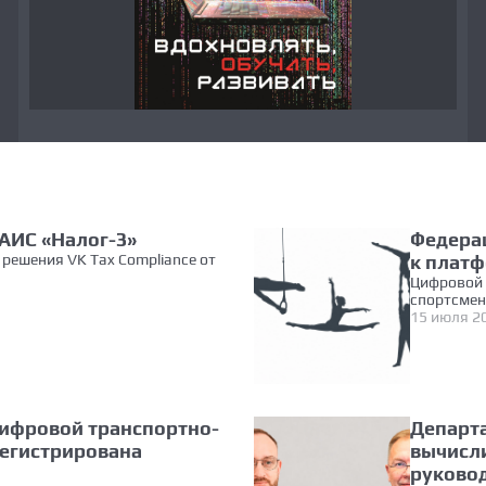
АИС «Налог-3»
Федера
решения VK Tax Compliance от
к плат
Цифровой 
спортсмен
15 июля 2
ифровой транспортно-
Департ
егистрирована
вычисл
руково