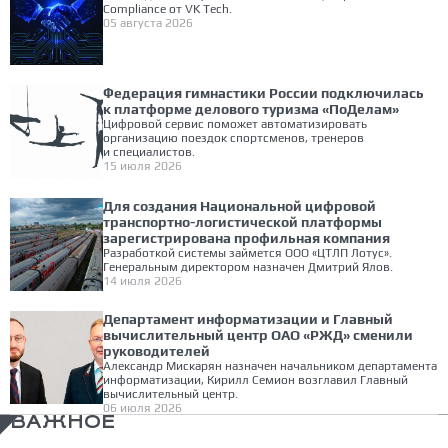
Compliance от VK Tech.
05 августа 2026
Федерация гимнастики России подключилась
к платформе делового туризма «ПоДелам»
Цифровой сервис поможет автоматизировать
организацию поездок спортсменов, тренеров
и специалистов.
15 июля 2026
Для создания Национальной цифровой
транспортно-логистической платформы
зарегистрирована профильная компания
Разработкой системы займется ООО «ЦТЛП Лотус».
Генеральным директором назначен Дмитрий Ялов.
14 июля 2026
Департамент информатизации и Главный
вычислительный центр ОАО «РЖД» сменили
руководителей
Александр Мискарян назначен начальником департамента
информатизации, Кирилл Семион возглавил Главный
вычислительный центр.
06 июля 2026
ВАЖНОЕ