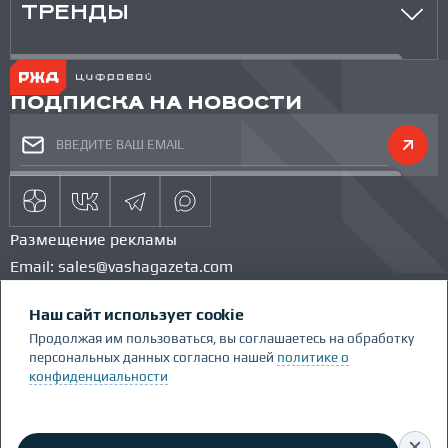
ТРЕНДЫ
ПОДПИСКА НА НОВОСТИ
Размещение рекламы
Email:
sales@vashagazeta.com
Тел.:
89851154986
Наш сайт использует cookie
КОМАНДА ПРОЕКТА
КОНКУРС
Продолжая им пользоваться, вы соглашаетесь на обработку
ГЛОССАРИЙ
персональных данных согласно нашей
политике о
Сделано Люди.People
конфиденциальности
Политика конфиденциальности