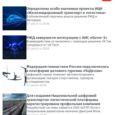
Определены особо значимые проекты ИЦК
«Железнодорожный транспорт и логистика»
В обновленный перечень вошли решения РЖД и
Автодора.
07 августа 2026
РЖД завершили интеграцию с АИС «Налог-3»
Взаимодействие установлено с помощью решения VK Tax
Compliance от VK Tech.
05 августа 2026
Федерация гимнастики России подключилась
к платформе делового туризма «ПоДелам»
Цифровой сервис поможет автоматизировать
организацию поездок спортсменов, тренеров
и специалистов.
15 июля 2026
Для создания Национальной цифровой
транспортно-логистической платформы
зарегистрирована профильная компания
Разработкой системы займется ООО «ЦТЛП Лотус».
Генеральным директором назначен Дмитрий Ялов.
14 июля 2026