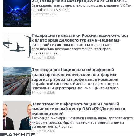
РЖД завершили интеграцию с АИС «Налог-3»
Взаимодействие установлено с помощью решения VK Tax
Compliance от VK Tech.
05 августа 2026
Федерация гимнастики России подключилась
к платформе делового туризма «ПоДелам»
Цифровой сервис поможет автоматизировать
организацию поездок спортсменов, тренеров
и специалистов.
15 июля 2026
Для создания Национальной цифровой
транспортно-логистической платформы
зарегистрирована профильная компания
Разработкой системы займется ООО «ЦТЛП Лотус».
Генеральным директором назначен Дмитрий Ялов.
14 июля 2026
Департамент информатизации и Главный
вычислительный центр ОАО «РЖД» сменили
руководителей
Александр Мискарян назначен начальником департамента
информатизации, Кирилл Семион возглавил Главный
вычислительный центр.
06 июля 2026
ВАЖНОЕ