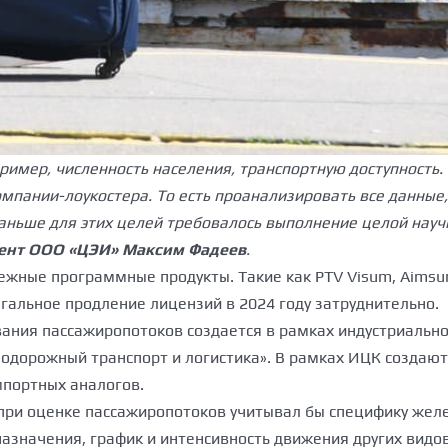
ример, численность населения, транспортную доступность
мпании-лоукостера. То есть проанализировать все данны
Раньше для этих целей требовалось выполнение целой науч
ент ООО «ЦЭИ» Максим Фадеев
.
жные программные продукты. Такие как PTV Visum, Aimsun,
егальное продление лицензий в 2024 году затруднительно.
ания пассажиропотоков создается в рамках индустриальн
одорожный транспорт и логистика». В рамках ИЦК создаю
импортных аналогов.
 при оценке пассажиропотоков учитывал бы специфику жел
значения, график и интенсивность движения других видов