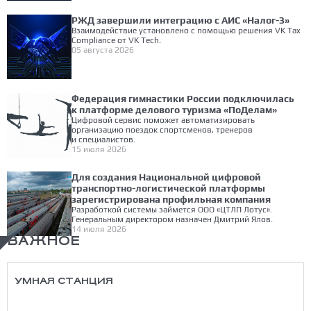
РЖД завершили интеграцию с АИС «Налог-3»
Взаимодействие установлено с помощью решения VK Tax
Compliance от VK Tech.
05 августа 2026
Федерация гимнастики России подключилась
к платформе делового туризма «ПоДелам»
Цифровой сервис поможет автоматизировать
организацию поездок спортсменов, тренеров
и специалистов.
15 июля 2026
Для создания Национальной цифровой
транспортно-логистической платформы
зарегистрирована профильная компания
Разработкой системы займется ООО «ЦТЛП Лотус».
Генеральным директором назначен Дмитрий Ялов.
14 июля 2026
ВАЖНОЕ
УМНАЯ СТАНЦИЯ