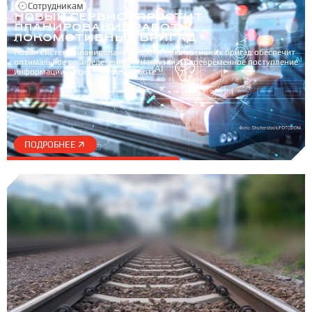
Сотрудникам
НОВЫЙ СЕРВИС УПРОСТИТ
ПЛАНИРОВАНИЕ РАБОТЫ
ЛОКОМОТИВНЫХ БРИГАД
Новая система планирования работы локомотивных бригад обеспечит
оптимальное распределение их нагрузки и своевременное поступление
информации о предстоящей работе.
ПОДРОБНЕЕ