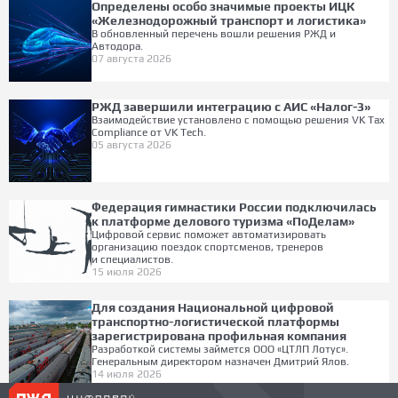
Определены особо значимые проекты ИЦК
«Железнодорожный транспорт и логистика»
В обновленный перечень вошли решения РЖД и
Автодора.
07 августа 2026
РЖД завершили интеграцию с АИС «Налог-3»
Взаимодействие установлено с помощью решения VK Tax
Compliance от VK Tech.
05 августа 2026
Федерация гимнастики России подключилась
к платформе делового туризма «ПоДелам»
Цифровой сервис поможет автоматизировать
организацию поездок спортсменов, тренеров
и специалистов.
15 июля 2026
Для создания Национальной цифровой
транспортно-логистической платформы
зарегистрирована профильная компания
Разработкой системы займется ООО «ЦТЛП Лотус».
Генеральным директором назначен Дмитрий Ялов.
14 июля 2026