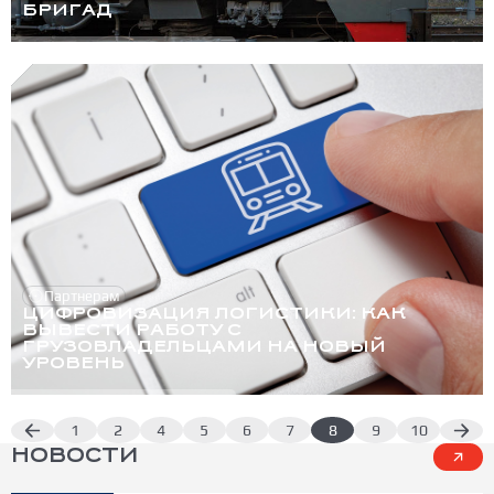
БРИГАД
Партнерам
ЦИФРОВИЗАЦИЯ ЛОГИСТИКИ: КАК
ВЫВЕСТИ РАБОТУ С
ГРУЗОВЛАДЕЛЬЦАМИ НА НОВЫЙ
УРОВЕНЬ
1
2
4
5
6
7
8
9
10
НОВОСТИ