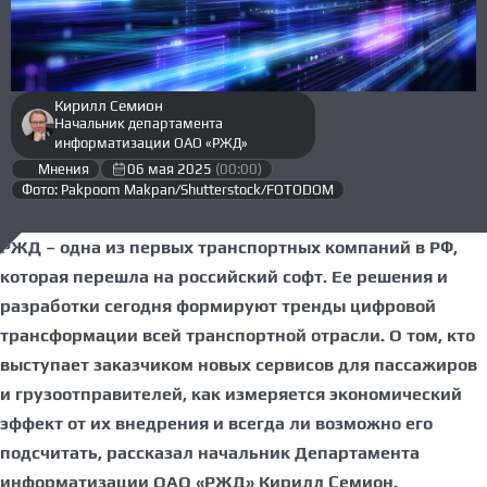
Кирилл Семион
Начальник департамента
информатизации ОАО «РЖД»
Мнения
06 мая 2025
(00:00)
Фото: Pakpoom Makpan/Shutterstock/FOTODOM
РЖД – одна из первых транспортных компаний в РФ,
которая перешла на российский софт. Ее решения и
разработки сегодня формируют тренды цифровой
трансформации всей транспортной отрасли. О том, кто
выступает заказчиком новых сервисов для пассажиров
и грузоотправителей, как измеряется экономический
эффект от их внедрения и всегда ли возможно его
подсчитать, рассказал начальник Департамента
информатизации ОАО «РЖД» Кирилл Семион.