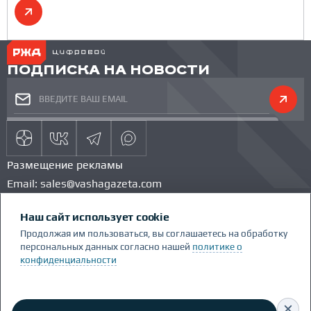
ПОДПИСКА НА НОВОСТИ
Размещение рекламы
Email:
sales@vashagazeta.com
Тел.:
89851154986
Наш сайт использует cookie
КОМАНДА ПРОЕКТА
КОНКУРС
Продолжая им пользоваться, вы соглашаетесь на обработку
ГЛОССАРИЙ
персональных данных согласно нашей
политике о
конфиденциальности
Сделано Люди.People
Политика конфиденциальности