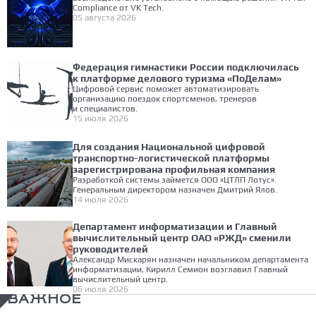
Compliance от VK Tech.
05 августа 2026
Федерация гимнастики России подключилась
к платформе делового туризма «ПоДелам»
Цифровой сервис поможет автоматизировать
организацию поездок спортсменов, тренеров
и специалистов.
15 июля 2026
Для создания Национальной цифровой
транспортно-логистической платформы
зарегистрирована профильная компания
Разработкой системы займется ООО «ЦТЛП Лотус».
Генеральным директором назначен Дмитрий Ялов.
14 июля 2026
Департамент информатизации и Главный
вычислительный центр ОАО «РЖД» сменили
руководителей
Александр Мискарян назначен начальником департамента
информатизации, Кирилл Семион возглавил Главный
вычислительный центр.
06 июля 2026
ВАЖНОЕ