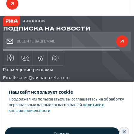
ПОДПИСКА НА НОВОСТИ
Размещение рекламы
Email:
sales@vashagazeta.com
Тел.:
89851154986
Наш сайт использует cookie
КОМАНДА ПРОЕКТА
КОНКУРС
Продолжая им пользоваться, вы соглашаетесь на обработку
ГЛОССАРИЙ
персональных данных согласно нашей
политике о
Сделано Люди.People
конфиденциальности
Политика конфиденциальности
RSS
Согласен