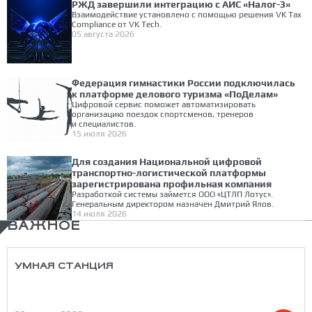
РЖД завершили интеграцию с АИС «Налог-3»
Взаимодействие установлено с помощью решения VK Tax
Compliance от VK Tech.
05 августа 2026
Федерация гимнастики России подключилась
к платформе делового туризма «ПоДелам»
Цифровой сервис поможет автоматизировать
организацию поездок спортсменов, тренеров
и специалистов.
15 июля 2026
Для создания Национальной цифровой
транспортно-логистической платформы
зарегистрирована профильная компания
Разработкой системы займется ООО «ЦТЛП Лотус».
Генеральным директором назначен Дмитрий Ялов.
14 июля 2026
ВАЖНОЕ
УМНАЯ СТАНЦИЯ