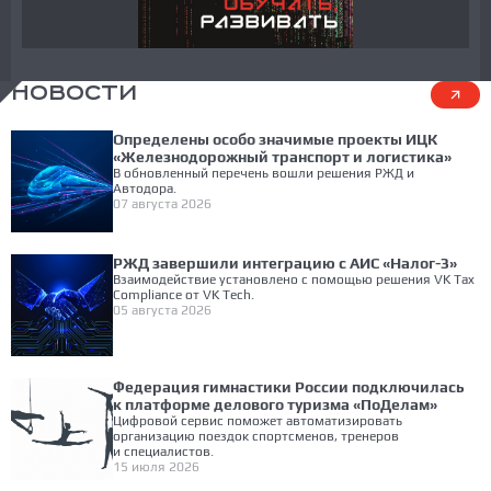
НОВОСТИ
Определены особо значимые проекты ИЦК
«Железнодорожный транспорт и логистика»
В обновленный перечень вошли решения РЖД и
Автодора.
07 августа 2026
РЖД завершили интеграцию с АИС «Налог-3»
Взаимодействие установлено с помощью решения VK Tax
Compliance от VK Tech.
05 августа 2026
Федерация гимнастики России подключилась
к платформе делового туризма «ПоДелам»
Цифровой сервис поможет автоматизировать
организацию поездок спортсменов, тренеров
и специалистов.
15 июля 2026