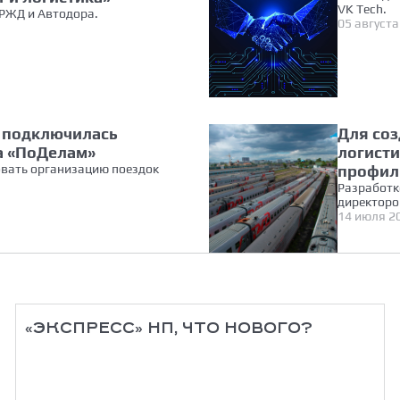
VK Tech.
РЖД и Автодора.
05 августа
и подключилась
Для со
а «ПоДелам»
логист
вать организацию поездок
профил
Разработк
директоро
14 июля 2
«ЭКСПРЕСС» НП, ЧТО НОВОГО?