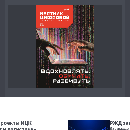
проекты ИЦК
РЖД зав
 и логистика»
Взаимодей