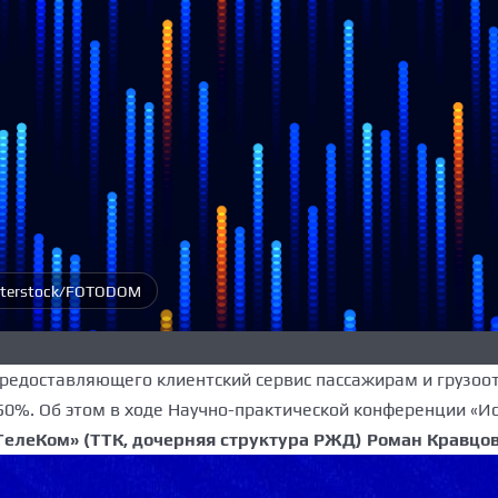
tterstock/FOTODOM
предоставляющего клиентский сервис пассажирам и грузоо
50%. Об этом в ходе Научно-практической конференции «Ис
елеКом» (ТТК, дочерняя структура РЖД) Роман Кравцо