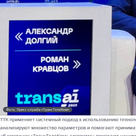
Фото: Пресс-служба «ТрансТелеКом»
ТТК применяет системный подход к использованию техноло
анализируют множество параметров и помогают принимать
«В компании «ТрансТелеКом» алгоритмы помогают нашим с