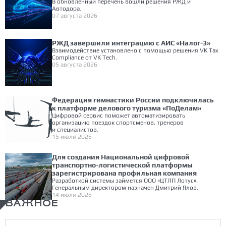
В обновленный перечень вошли решения РЖД и
Автодора.
07 августа 2026
РЖД завершили интеграцию с АИС «Налог-3»
Взаимодействие установлено с помощью решения VK Tax
Compliance от VK Tech.
05 августа 2026
Федерация гимнастики России подключилась
к платформе делового туризма «ПоДелам»
Цифровой сервис поможет автоматизировать
организацию поездок спортсменов, тренеров
и специалистов.
15 июля 2026
Для создания Национальной цифровой
транспортно-логистической платформы
зарегистрирована профильная компания
Разработкой системы займется ООО «ЦТЛП Лотус».
Генеральным директором назначен Дмитрий Ялов.
14 июля 2026
ВАЖНОЕ