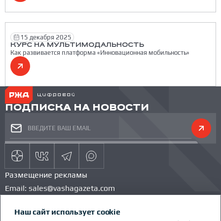
15 декабря 2025
КУРС НА МУЛЬТИМОДАЛЬНОСТЬ
Как развивается платформа «Инновационная мобильность»
ПОДПИСКА НА НОВОСТИ
Размещение рекламы
Email:
sales@vashagazeta.com
Тел.:
89851154986
Наш сайт использует cookie
КОМАНДА ПРОЕКТА
КОНКУРС