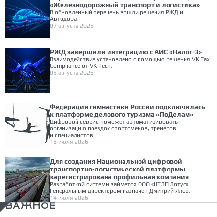
«Железнодорожный транспорт и логистика»
В обновленный перечень вошли решения РЖД и
Автодора.
07 августа 2026
РЖД завершили интеграцию с АИС «Налог-3»
Взаимодействие установлено с помощью решения VK Tax
Compliance от VK Tech.
05 августа 2026
Федерация гимнастики России подключилась
к платформе делового туризма «ПоДелам»
Цифровой сервис поможет автоматизировать
организацию поездок спортсменов, тренеров
и специалистов.
15 июля 2026
Для создания Национальной цифровой
транспортно-логистической платформы
зарегистрирована профильная компания
Разработкой системы займется ООО «ЦТЛП Лотус».
Генеральным директором назначен Дмитрий Ялов.
14 июля 2026
ВАЖНОЕ